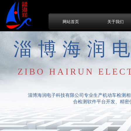
网站首页
关于我们
淄博海润
ZIBO HAIRUN ELEC
淄博海润电子科技有限公司专业生产机动车检测相
合检测软件平台开发、精密