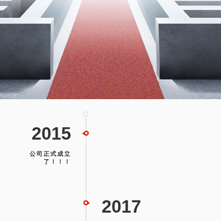
2015
公
司正式成立
了！！！
2017